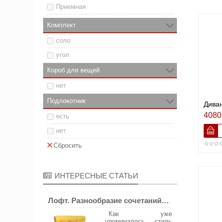
Приемная
Бар
Комплект
Кухня
соло
Вестибюль
угол
Прихожая
Короб для вещей
нет
Подлокотник
Дива
4080
есть
нет
Сбросить
ИНТЕРЕСНЫЕ СТАТЬИ
Лофт. Разнообразие сочетаний…
Как уже
упоминалось стиль