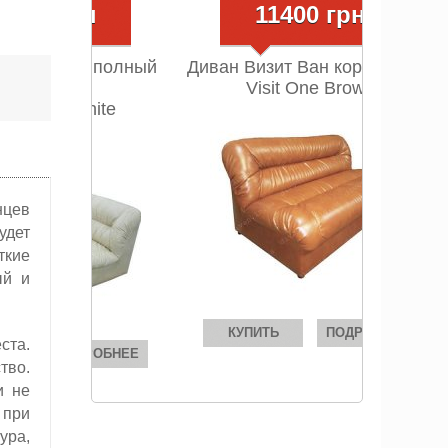
11400 грн
Диван Визит Ван коричневый
Visit One Brown
нцев
удет
ткие
ый и
КУПИТЬ
ПОДРОБНЕЕ
ста.
тво.
и не
 при
ура,