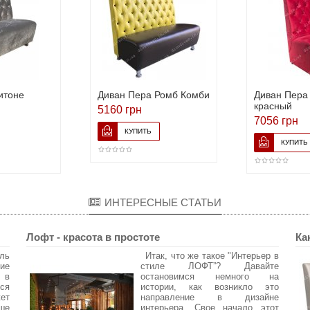
итоне
Диван Пера Ромб Комби
Диван Пера
красный
5160 грн
7056 грн
ИНТЕРЕСНЫЕ СТАТЬИ
Лофт - красота в простоте
Ка
ль
Итак, что же такое "Интерьер в
ие
стиле ЛОФТ”? Давайте
 в
остановимся немного на
ся
истории, как возникло это
ет
направление в дизайне
аше
интерьера. Свое начало этот