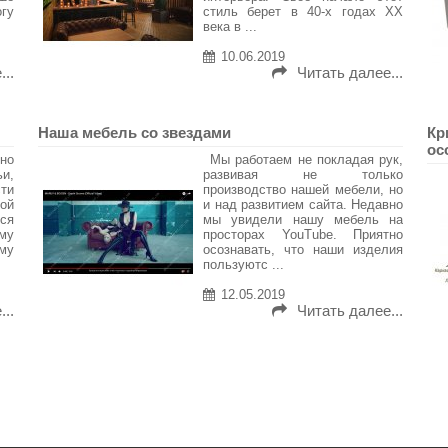
огу
стиль берет в 40-х годах ХХ
века в ...
10.06.2019
..
Читать далее...
Наша мебель со звездами
Кр
ос
жно
Мы работаем не покладая рук,
ьи,
развивая не только
ти
производство нашей мебели, но
ой
и над развитием сайта. Недавно
ся
мы увидели нашу мебель на
му
просторах YouTube. Приятно
му
осознавать, что наши изделия
пользуютс ...
12.05.2019
..
Читать далее...