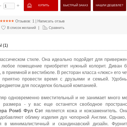
БЫСТРЫЙ ЗАКАЗ
НАШЛИ ДЕШЕВЛЕ?
Отзывов: 1
|
Написать отзыв
|
В список желаний
Сравнить
 (1)
лассическом стиле. Она идеально подойдет для приверже
 любое помещение приобретет нужный колорит. Диван б
, в приемной и вестибюле. В ресторан класса «люкс» его че
 приятно провести время с друзьями и семьей. Удобн
редметом для посиделок большой компанией.
пляр одновременно вместительный и не занимает много ме
 размера - у вас еще останется свободное пространс
ера Ромб Фул Сэт
является кожа и кожзаменитель. Он
и добавляют облику изделия дух чопорной Англии. Однако,
 в минималистичный и скандинавский дизайн. Фурнит