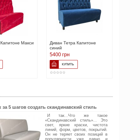
 Капитоне Макси
Диван Тетра Капитоне
Диван 
синий
Флоре
5400 грн
7056 г
к за 5 шагов создать скандинавский стиль
И так...Что же такое
«Скандинавский стиль»... Это
свет, яркие краски, чистота
линий, форм, цветов, покрытий.
Он не теряет своих позиций в
популярности уже давно и