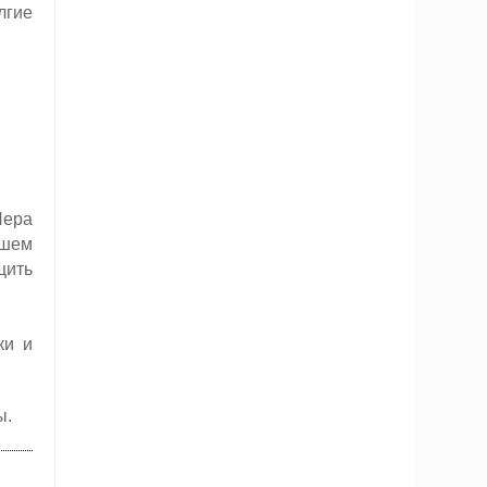
лгие
Пера
ашем
щить
ки и
ы.