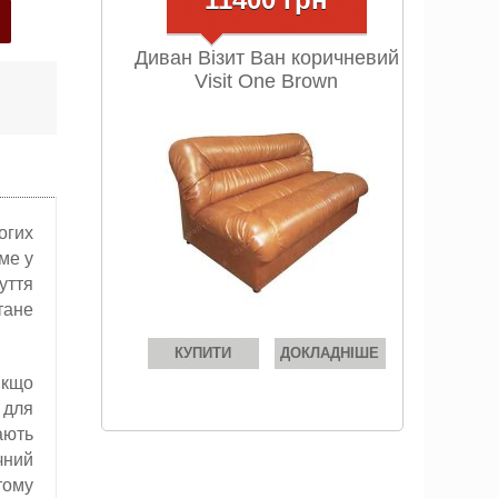
Диван Візит Ван коричневий
Visit One Brown
огих
ме у
уття
тане
КУПИТИ
ДОКЛАДНІШЕ
якщо
 для
ають
чний
тому