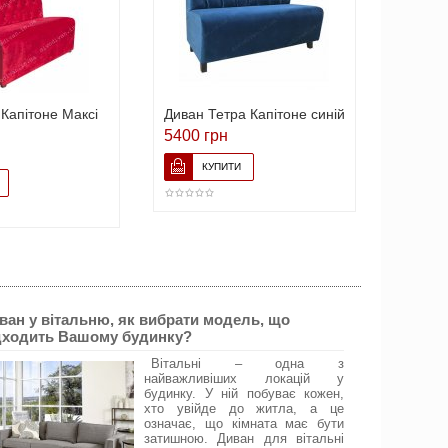
Капітоне Максі
Диван Тетра Капітоне синій
Диван 
Флорен
5400 грн
7056 г
ван у вітальню, як вибрати модель, що
дходить Вашому будинку?
Вітальні – одна з
найважливіших локацій у
будинку. У ній побуває кожен,
хто увійде до житла, а це
означає, що кімната має бути
затишною. Диван для вітальні