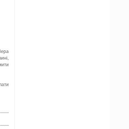
Пера
ині,
мити
лати