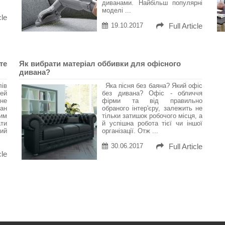
диванами. Найбільш популярні
моделі ...
cle
19.10.2017
Full Article
те
Як вибрати матеріал оббивки для офісного
дивана?
ів
Яка пісня без баяна? Який офіс
ей
без дивана? Офіс - обличчя
не
фірми та від правильно
ан
обраного інтер'єру, залежить не
им
тільки затишок робочого місця, а
ати
й успішна робота тієї чи іншої
ий
організації. Отж ...
30.06.2017
Full Article
cle