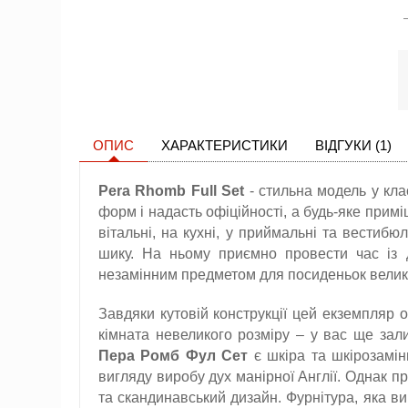
ОПИС
ХАРАКТЕРИСТИКИ
ВІДГУКИ (1)
Pera Rhomb Full Set
- стильна модель у кла
форм і надасть офіційності, а будь-яке прим
вітальні, на кухні, у приймальні та вестибюл
шику. На ньому приємно провести час із 
незамінним предметом для посиденьок велик
Завдяки кутовій конструкції цей екземпляр 
кімната невеликого розміру – у вас ще зал
Пера Ромб Фул Сет
є шкіра та шкірозамінн
вигляду виробу дух манірної Англії. Однак п
та скандинавський дизайн. Фурнітура, яка ви