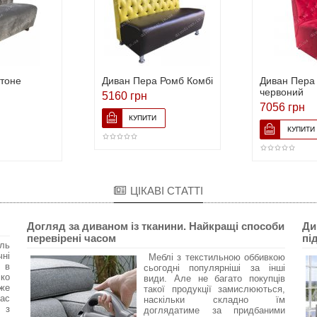
ітоне
Диван Пера Ромб Комбі
Диван Пера 
червоний
5160 грн
7056 грн
ЦІКАВІ СТАТТІ
Догляд за диваном із тканини. Найкращі способи
Ди
перевірені часом
пі
ль
ні
Меблі з текстильною оббивкою
 в
сьогодні популярніші за інші
ко
види. Але не багато покупців
же
такої продукції замислюються,
час
наскільки складно їм
, з
доглядатиме за придбаними