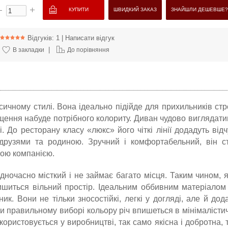
ШВИДКИЙ ЗАКАЗ
ЗНАЙШЛИ ДЕШЕВШЕ?
Відгуків: 1
|
Написати відгук
|
В закладки
До порівняння
сичному стилі. Вона ідеально підійде для прихильників стр
іщення набуде потрібного колориту. Диван чудово виглядати
і. До ресторану класу «люкс» його чіткі лінії додадуть відч
друзями та родиною. Зручний і комфортабельний, він с
ою компанією.
одночасно місткий і не займає багато місця. Таким чином, 
ишиться вільний простір. Ідеальним оббивним матеріалом
ик. Вони не тільки зносостійкі, легкі у догляді, але й дод
ри правильному виборі кольору річ впишеться в мінімалісти
користовується у виробництві, так само якісна і добротна, 