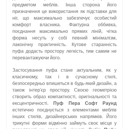
предметом меблів. Інша сторона його
призначення це використання як підставки для
ніг, що максимально забезпечує особистий
комфорт власника. Фактурна оббивка,
поєднання максимально прямих ліній, чітка
форма несуть у собі певний мінімалізм,
лаконічну практичність. Кутове старанність
пуфа додасть простору легкість, тим самим не
перевантажуючи його.
Застосування пуфа стане актуальним, як у
класичному, так і в сучасному стилі,
безпосередньо впишеться в будь-який дизайн, а
також інтер'єр простору. Своєю геометрією
створить образ компактності, оригінальності та
ексцентричності.
Пуф Пера Софт Раунд
естетично поєднується з елементами меблів
інших стилів, дизайнерських напрямків. Його
трикутні форми відмінно займуть своє місце у