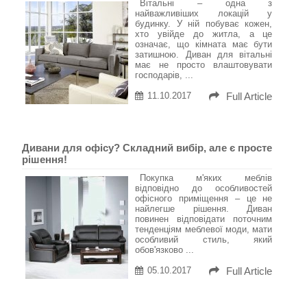
Вітальні – одна з
найважливіших локацій у
будинку. У ній побуває кожен,
хто увійде до житла, а це
означає, що кімната має бути
затишною. Диван для вітальні
має не просто влаштовувати
господарів, ...
11.10.2017
Full Article
Дивани для офісу? Складний вибір, але є просте
рішення!
Покупка м'яких меблів
відповідно до особливостей
офісного приміщення – це не
найлегше рішення. Диван
повинен відповідати поточним
тенденціям меблевої моди, мати
особливий стиль, який
обов'язково ...
05.10.2017
Full Article