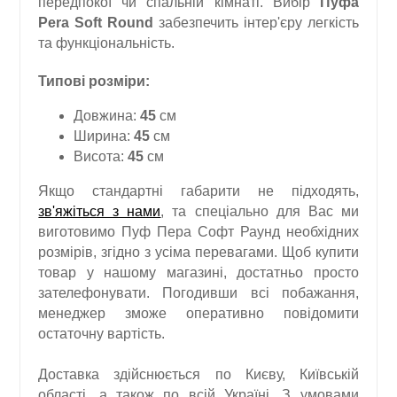
передпокої чи спальній кімнаті. Вибір
Пуфа
Pera Soft Round
забезпечить інтер'єру легкість
та функціональність.
Типові розміри:
Довжина:
45
см
Ширина:
45
см
Висота:
45
см
Якщо стандартні габарити не підходять,
зв'яжіться з нами
, та спеціально для Вас ми
виготовимо Пуф Пера Софт Раунд необхідних
розмірів, згідно з усіма перевагами. Щоб купити
товар у нашому магазині, достатньо просто
зателефонувати. Погодивши всі побажання,
менеджер зможе оперативно повідомити
остаточну вартість.
Доставка здійснюється по Києву, Київській
області, а також по всій Україні. З умовами