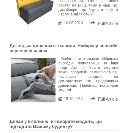
розвивається, ніщо не може
стояти на місці тому в наш час
дизайнери, що йдуть в ногу, з
часом виділяють кі ...
16.06.2019
Full Article
Догляд за диваном із тканини. Найкращі способи
перевірені часом
Меблі з текстильною оббивкою
сьогодні популярніші за інші
види. Але не багато покупців
такої продукції замислюються,
наскільки складно їм
доглядатиме за придбаними
диванами. Найбільш популярні
моделі ...
19.10.2017
Full Article
Диван у вітальню, як вибрати модель, що
підходить Вашому будинку?