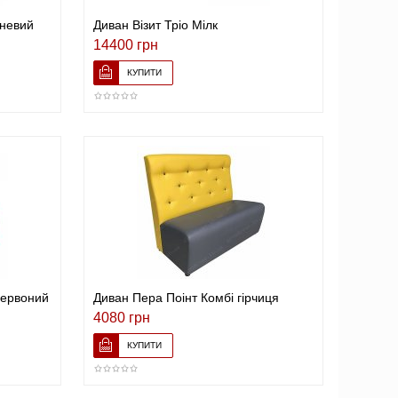
чневий
Диван Візит Тріо Мілк
14400 грн
червоний
Диван Пера Поінт Комбі гірчиця
4080 грн