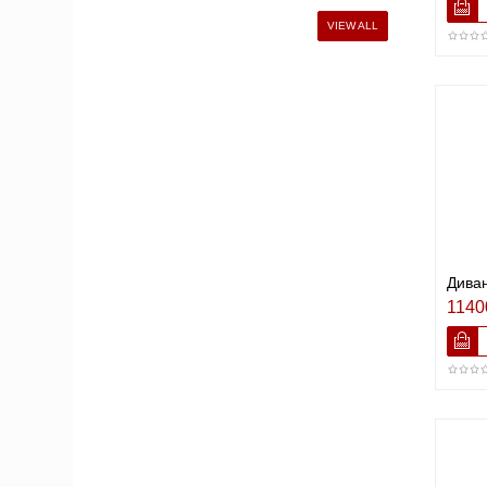
VIEW ALL
Диван
1140