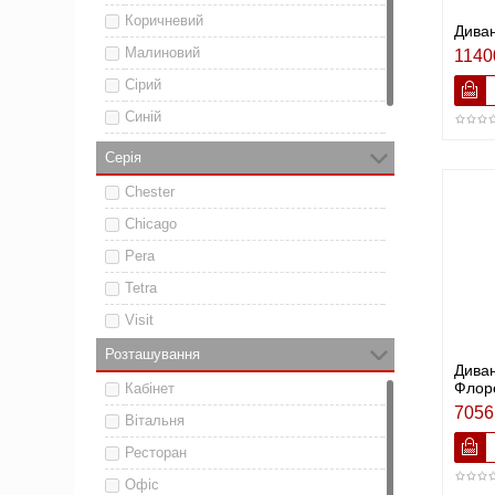
Коричневий
Диван
Малиновий
1140
Сірий
Синій
Чорний
Серія
Chester
Chicago
Pera
Tetra
Visit
Розташування
Диван
Флор
Кабінет
7056
Вітальня
Ресторан
Офіс