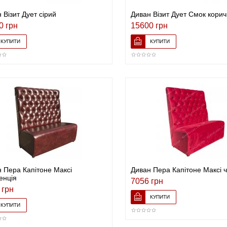
 Візит Дует сірий
Диван Візит Дует Смок кори
0 грн
15600 грн
 Пера Капітоне Максі
Диван Пера Капітоне Максі 
енція
7056 грн
 грн