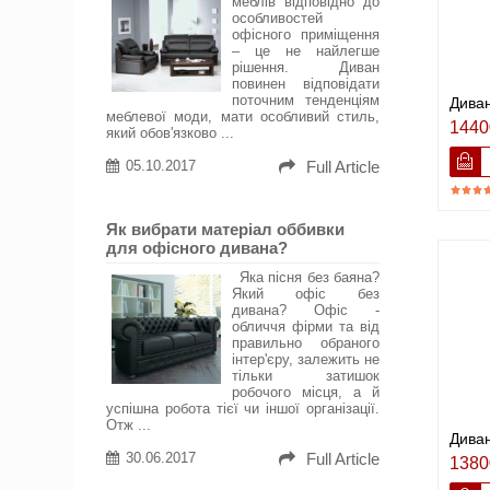
меблів відповідно до
особливостей
офісного приміщення
– це не найлегше
рішення. Диван
повинен відповідати
поточним тенденціям
Диван
меблевої моди, мати особливий стиль,
1440
який обов'язково ...
05.10.2017
Full Article
Як вибрати матеріал оббивки
для офісного дивана?
Яка пісня без баяна?
Який офіс без
дивана? Офіс -
обличчя фірми та від
правильно обраного
інтер'єру, залежить не
тільки затишок
робочого місця, а й
успішна робота тієї чи іншої організації.
Отж ...
Диван
30.06.2017
Full Article
1380