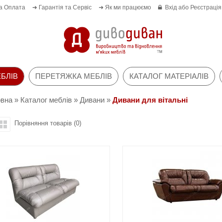
а Оплата
➜ Гарантія та Сервіс
➜ Як ми працюємо
Вхід
або
Реєстрація
БЛІВ
ПЕРЕТЯЖКА МЕБЛІВ
КАТАЛОГ МАТЕРІАЛІВ
овна
»
Каталог меблів
»
Дивани
»
Дивани для вітальні
Порівняння товарів (0)