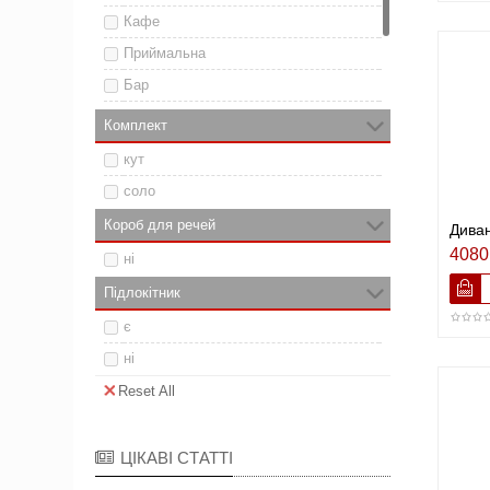
Кафе
Приймальна
Бар
Кухня
Комплект
Вестибюль
кут
Передпокій
соло
Короб для речей
Диван
4080
ні
Підлокітник
є
ні
Reset All
ЦІКАВІ СТАТТІ