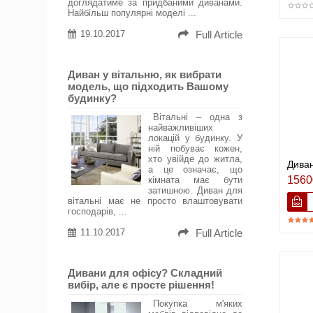
доглядатиме за придбаними диванами.
Найбільш популярні моделі ...
19.10.2017
Full Article
Диван у вітальню, як вибрати
модель, що підходить Вашому
будинку?
Вітальні – одна з
найважливіших
локацій у будинку. У
ній побуває кожен,
хто увійде до житла,
Диван
а це означає, що
1560
кімната має бути
затишною. Диван для
вітальні має не просто влаштовувати
господарів, ...
11.10.2017
Full Article
Дивани для офісу? Складний
вибір, але є просте рішення!
Покупка м'яких