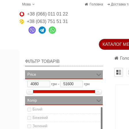
Мова
Головна
➜ Доставка т
+38 (066) 011 01 22
+38 (063) 751 51 31
КАТАЛОГ МЕ
Гол
ФІЛЬТР ТОВАРІВ
Price
грн -
грн
Колір
Білий
Бежевий
Зелений