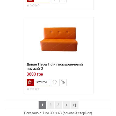
Диван Пера Поінт помаранчевий
низький 3
3600 грн
В закладки
До порівняння
1
2
3
>
>|
Показано с 1 по 30 із 63 (всього 3 сторінок)