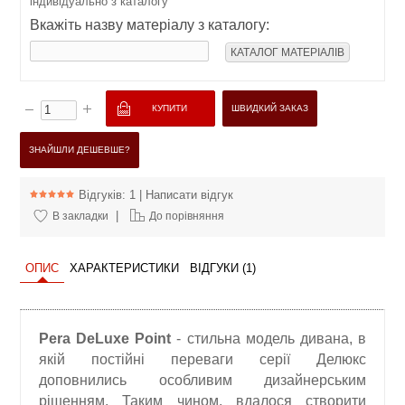
індивідуально з каталогу
Вкажіть назву матеріалу з каталогу:
КАТАЛОГ МАТЕРІАЛІВ
ШВИДКИЙ ЗАКАЗ
ЗНАЙШЛИ ДЕШЕВШЕ?
Відгуків: 1
|
Написати відгук
|
В закладки
До порівняння
ОПИС
ХАРАКТЕРИСТИКИ
ВІДГУКИ (1)
Pera DeLuxe Point
- стильна модель дивана, в
якій постійні переваги серії Делюкс
доповнились особливим дизайнерським
рішенням. Таким чином, вдалося створити