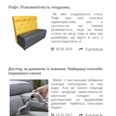
Лофт. Різноманітність поєднань.
Як вже згадувалося стиль
Лофт має свої класичні
характеристики, але в
суспільстві, що стрімко
розвивається, ніщо не може
стояти на місці тому в наш час
дизайнери, що йдуть в ногу, з
часом виділяють кі ...
16.06.2019
Full Article
Догляд за диваном із тканини. Найкращі способи
перевірені часом
Меблі з текстильною оббивкою
сьогодні популярніші за інші
види. Але не багато покупців
такої продукції замислюються,
наскільки складно їм
доглядатиме за придбаними
диванами. Найбільш популярні
моделі ...
19.10.2017
Full Article