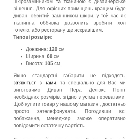
шкірозамінником та тканиною є дизайнерське
рішення. Для офісних приміщень кращим буде
диван, оббитий замінником шкіри, у той час як
тканинна оббивка дозволить зробити хол
готелю, або ресторану ще яскравішим.
Типові розміри:
Довжина:
120
см
Ширина:
68
см
Висота:
105
см
Якщо стандартні габарити не підходять,
зв'яжіться з нами
, та спеціально для Вас ми
виготовимо Диван Пера Делюкс Поінт
необхідних розмірів, згідно з усіма перевагами.
Щоб купити товар у нашому магазині, достатньо
просто зателефонувати. Погодивши всі
побажання, менеджер зможе оперативно
повідомити остаточну вартість.