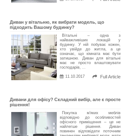
Диван у вітальню, як вибрати модель, що
підходить Вашому будинку?
Вітальні – одна з
найважливіших локацій у
будинку. У ній побуває кожен,
хто увійде до житла, а це
означає, що кімната має бути
затишною. Диван для вітальні
має не просто влаштовувати
господарів, ...
11.10.2017
Full Article
Дивани для офісу? Складний вибір, але є просте
рішення!
Покупка м'яких меблів
відповідно до особливостей
офісного приміщення – це не
найлегше рішення. Диван
повинен відповідати поточним
тенденціям меблевої моди, мати