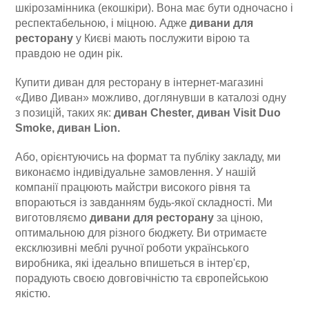
шкірозамінника (екошкіри). Вона має бути одночасно і
респектабельною, і міцною. Адже
дивани для
ресторану
у Києві мають послужити вірою та
правдою не один рік.
Купити диван для ресторану в інтернет-магазині
«Диво Диван» можливо, доглянувши в каталозі одну
з позицій, таких як:
диван Chester, диван Visit Duo
Smoke, диван Lion.
Або, орієнтуючись на формат та публіку закладу, ми
виконаємо індивідуальне замовлення. У нашій
компанії працюють майстри високого рівня та
впораються із завданням будь-якої складності. Ми
виготовляємо
дивани для ресторану
за ціною,
оптимальною для різного бюджету. Ви отримаєте
ексклюзивні меблі ручної роботи українського
виробника, які ідеально впишеться в інтер'єр,
порадують своєю довговічністю та європейською
якістю.