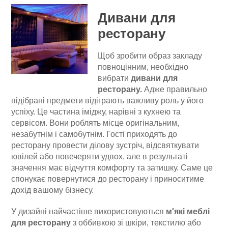
Дивани для
ресторану
Щоб зробити образ закладу
повноцінним, необхідно
вибрати
дивани для
ресторану.
Адже правильно
підібрані предмети відіграють важливу роль у його
успіху. Це частина іміджу, нарівні з кухнею та
сервісом. Вони роблять місце оригінальним,
незабутнім і самобутнім. Гості приходять до
ресторану провести ділову зустріч, відсвяткувати
ювілей або повечеряти удвох, але в результаті
значення має відчуття комфорту та затишку. Саме це
спонукає повернутися до ресторану і приноситиме
дохід вашому бізнесу.
У дизайні найчастіше використовуються
м'які меблі
для ресторану
з оббивкою зі шкіри, текстилю або