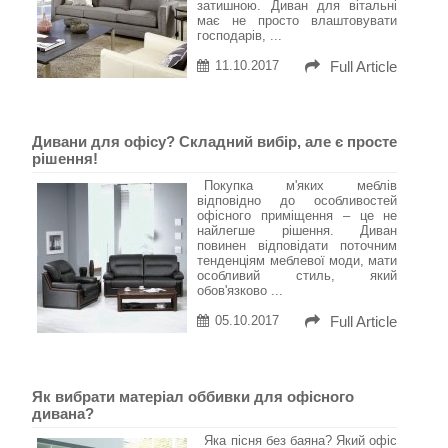
затишною. Диван для вітальні
має не просто влаштовувати
господарів, ...
11.10.2017
Full Article
Дивани для офісу? Складний вибір, але є просте
рішення!
Покупка м'яких меблів
відповідно до особливостей
офісного приміщення – це не
найлегше рішення. Диван
повинен відповідати поточним
тенденціям меблевої моди, мати
особливий стиль, який
обов'язково ...
05.10.2017
Full Article
Як вибрати матеріал оббивки для офісного
дивана?
Яка пісня без баяна? Який офіс