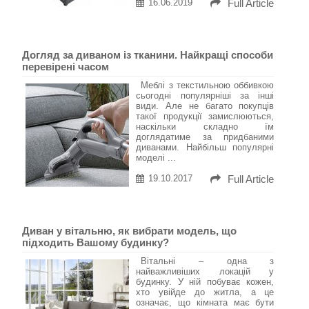
16.06.2019
Full Article
Догляд за диваном із тканини. Найкращі способи
перевірені часом
Меблі з текстильною оббивкою
сьогодні популярніші за інші
види. Але не багато покупців
такої продукції замислюються,
наскільки складно їм
доглядатиме за придбаними
диванами. Найбільш популярні
моделі ...
19.10.2017
Full Article
Диван у вітальню, як вибрати модель, що
підходить Вашому будинку?
Вітальні – одна з
найважливіших локацій у
будинку. У ній побуває кожен,
хто увійде до житла, а це
означає, що кімната має бути