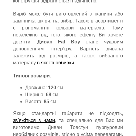
конструкція відрізняється надійністю.
Виріб може бути виготовлений з тканини або
замінника шкіри, на вибір. Також в асортименті
є різноманітні кольори матеріалів. Тому
незалежно від того, якого ефекту Ви хочете
досягти,
Диван Fat Boy
стане чудовим
доповненням інтер'єру. Вартість дивана
залежить від розмірів, а також вибраного
матеріалу
в якості оббивки
.
Типові розміри:
Довжина:
120
см
Ширина:
68
см
Висота:
85
см
Якщо стандартні габарити не підходять,
зв'яжіться з нами
, та спеціально для Вас ми
виготовимо Диван Товстун пурпуровий
необхідних розмірів, згідно з усіма перевагами.