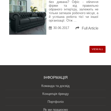
без дивана? Офіс - обличчя
фірми та від правильно
обраного інтер'єру, залежить не
тільки затишок робочого місця, а
й успішна робота тієї чи іншої
організації. Отж ...
30.06.2017
Full Article
VIEW ALL
ІНФОРМАЦІЯ
Команда та досвід
Концепція бренду
Портфоліо
Як ми працюємо