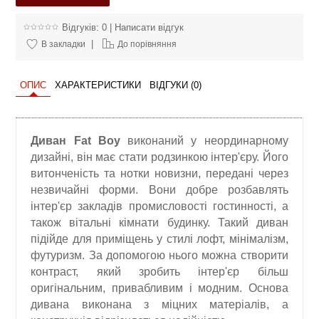
Відгуків: 0
|
Написати відгук
|
В закладки
До порівняння
ОПИС
ХАРАКТЕРИСТИКИ
ВІДГУКИ (0)
Диван Fat Boy
виконаний у неординарному
дизайні, він має стати родзинкою інтер'єру. Його
витонченість та нотки новизни, передані через
незвичайні форми. Вони добре розбавлять
інтер'єр закладів промисловості гостинності, а
також вітальні кімнати будинку. Такий диван
підійде для приміщень у стилі лофт, мінімалізм,
футуризм. За допомогою нього можна створити
контраст, який зробить інтер'єр більш
оригінальним, привабливим і модним. Основа
дивана виконана з міцних матеріалів, а