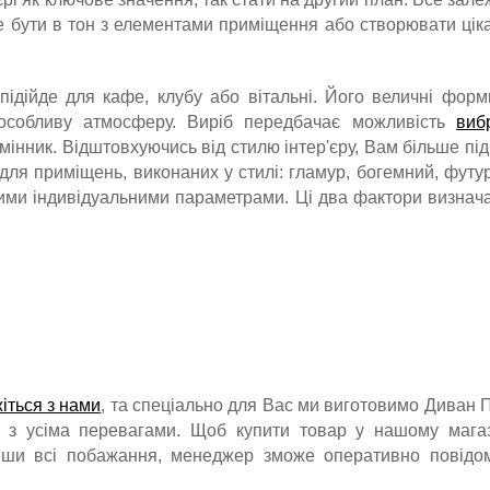
же бути в тон з елементами приміщення або створювати цік
ідійде для кафе, клубу або вітальні. Його величні форм
особливу атмосферу. Виріб передбачає можливість
виб
амінник. Відштовхуючись від стилю інтер'єру, Вам більше під
 для приміщень, виконаних у стилі: гламур, богемний, футу
шими індивідуальними параметрами. Ці два фактори визнач
жіться з нами
, та спеціально для Вас ми виготовимо Диван 
но з усіма перевагами. Щоб купити товар у нашому магаз
вши всі побажання, менеджер зможе оперативно повідо