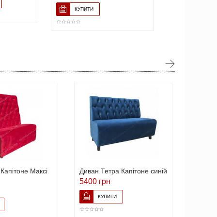
Капітоне Максі
Диван Тетра Капітоне синій
Диван 
Флорен
5400 грн
7056 г