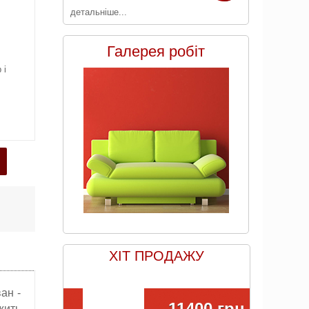
детальніше...
Галерея робіт
 і
ХІТ ПРОДАЖУ
ан -
11400 грн
жить