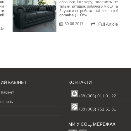
ан
обраного інтер'єру, залежить не
им
тільки затишок робочого місця, а
ати
й успішна робота тієї чи іншої
ий
організації. Отж ...
30.06.2017
Full Article
cle
ИЙ КАБІНЕТ
КОНТАКТИ
 Кабінет
+38 (066) 011 01 22
мовлень
+38 (063) 751 51 31
МИ У СОЦ. МЕРЕЖАХ