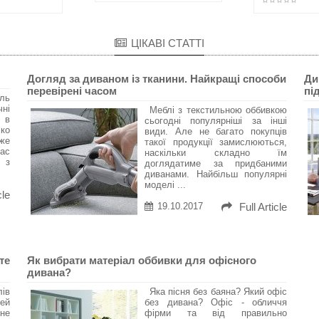
ЦІКАВІ СТАТТІ
Догляд за диваном із тканини. Найкращі способи
Ди
перевірені часом
пі
ль
ні
Меблі з текстильною оббивкою
 в
сьогодні популярніші за інші
ко
види. Але не багато покупців
же
такої продукції замислюються,
час
наскільки складно їм
, з
доглядатиме за придбаними
диванами. Найбільш популярні
моделі ...
cle
19.10.2017
Full Article
те
Як вибрати матеріал оббивки для офісного
дивана?
ів
Яка пісня без баяна? Який офіс
ей
без дивана? Офіс - обличчя
не
фірми та від правильно