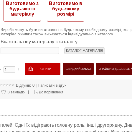
Виготовимо з
Виготовимо в
будь-якого
будь-якому
матеріалу
розмірі
Вироби можуть бути виготовлені в будь-якому необхідному розмірі, колір
матеріал оббивки також вибирається індивідуально з каталогу
Вкажіть назву матеріалу з каталогу:
КАТАЛОГ МАТЕРІАЛІВ
ШВИДКИЙ ЗАКАЗ
ЗНАЙШЛИ ДЕШЕВШЕ?
Відгуків: 0
|
Написати відгук
|
В закладки
До порівняння
алей. Одні їх відіграють головну роль, інші другорядну. Див
єрі як ключове значення, так стати на другий план. Все зале