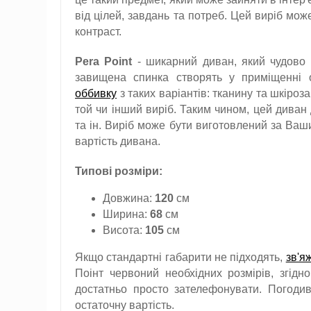
від цілей, завдань та потреб. Цей виріб мо
контраст.
Pera Point
- шикарний диван, який чудово п
завищена спинка створять у приміщенні 
оббивку
з таких варіантів: тканину та шкіроз
той чи інший виріб. Таким чином, цей диван
та ін. Виріб може бути виготовлений за Ва
вартість дивана.
Типові розміри:
Довжина:
120
см
Ширина:
68
см
Висота:
105
см
Якщо стандартні габарити не підходять,
зв'я
Поінт червоний необхідних розмірів, згід
достатньо просто зателефонувати. Погоди
остаточну вартість.