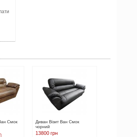
лати
Ван Смок
Диван Візит Ван Смок
чорний
13800 грн