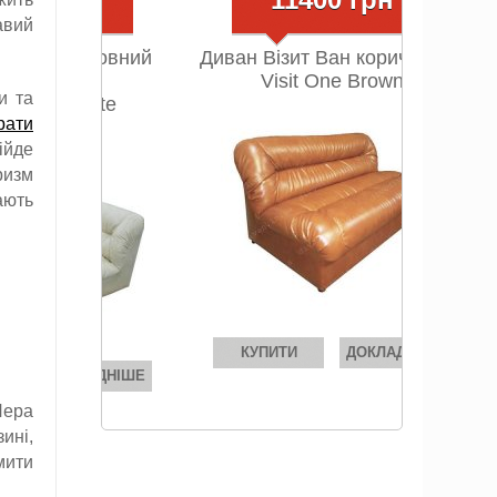
авий
Диван Візит Ван коричневий
Visit One Brown
и та
рати
ійде
ризм
ають
КУПИТИ
ДОКЛАДНІШЕ
Пера
ині,
мити