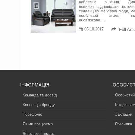
найлегше рішення. Див
повинен відповідати поточн
тенденціям меблевої моди, м
особливий стиль, як
обов'язково ...
05.10.2017
Full Arti
ІНФОРМАЦІЯ
ОСОБИСТ
Команда та досвід
Особистий
Концепція бренду
Історія за
Портфоліо
Закладки
Як ми працюємо
Розсилка
Доставка і оплата