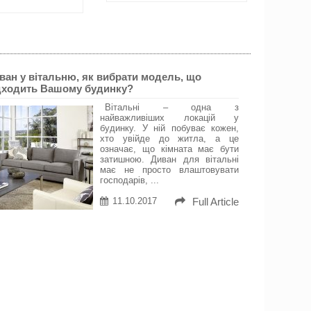
ван у вітальню, як вибрати модель, що
дходить Вашому будинку?
Вітальні – одна з
найважливіших локацій у
будинку. У ній побуває кожен,
хто увійде до житла, а це
означає, що кімната має бути
затишною. Диван для вітальні
має не просто влаштовувати
господарів, ...
11.10.2017
Full Article