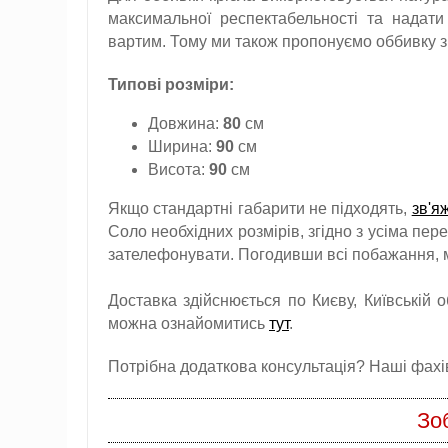
максимальної респектабельності та надат
вартим. Тому ми також пропонуємо оббивку з
Типові розміри:
Довжина:
80
см
Ширина:
90
см
Висота:
90
см
Якщо стандартні габарити не підходять,
зв'я
Соло необхідних розмірів, згідно з усіма пе
зателефонувати. Погодивши всі побажання, 
Доставка здійснюється по Києву, Київській о
можна ознайомитись
тут
.
Потрібна додаткова консультація? Наші фахівц
Зо