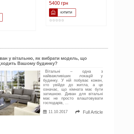
Флорен
5400 грн
7056 г
ван у вітальню, як вибрати модель, що
дходить Вашому будинку?
Вітальні – одна з
найважливіших локацій у
будинку. У ній побуває кожен,
хто увійде до житла, а це
означає, що кімната має бути
затишною. Диван для вітальні
має не просто влаштовувати
господарів, ...
11.10.2017
Full Article