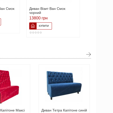
Ван Смок
Диван Візит Ван Смок
чорний
13800 грн
Капітоне Максі
Диван Тетра Капітоне синій
Диван 