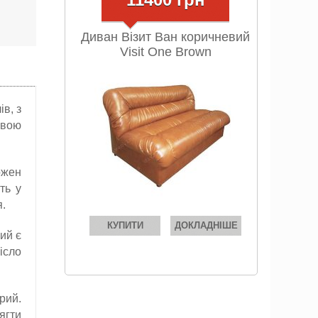
Диван Візит Ван коричневий
Visit One Brown
в, з
овою
ожен
ть у
я.
КУПИТИ
ДОКЛАДНІШЕ
ий є
ісло
рий.
ягти