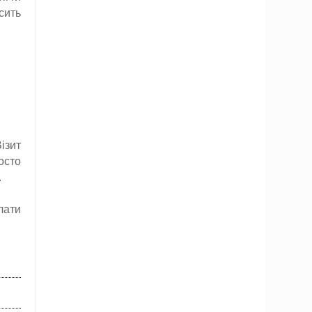
сить
ізит
осто
.
лати