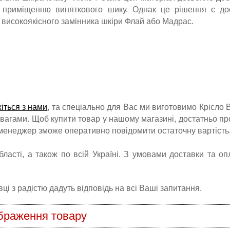
и приміщенню виняткового шику. Однак це рішення є до
 високоякісного замінника шкіри Флай або Мадрас.
жіться з нами
, та спеціально для Вас ми виготовимо Крісло В
ревагами. Щоб купити товар у нашому магазині, достатньо пр
менеджер зможе оперативно повідомити остаточну вартість
бласті, а також по всій Україні. З умовами доставки та оп
і з радістю дадуть відповідь на всі Ваші запитання.
браження товару