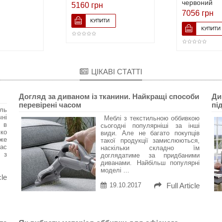
червоний
5160 грн
7056 грн
ЦІКАВІ СТАТТІ
Догляд за диваном із тканини. Найкращі способи
Ди
перевірені часом
пі
ль
ні
Меблі з текстильною оббивкою
 в
сьогодні популярніші за інші
ко
види. Але не багато покупців
же
такої продукції замислюються,
час
наскільки складно їм
, з
доглядатиме за придбаними
диванами. Найбільш популярні
моделі ...
cle
19.10.2017
Full Article